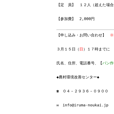
【定 員】 １２人（超えた場合
【参加費】 2,000
円
【申し込み・お問い合わせ】
※
３月１５日（
日
）１７時までに
氏名、住所、電話番号、【
パン作
◆農村環境改善センター◆
☎ ０４－２９３６－０９００
✉ info@iruma-noukai.jp